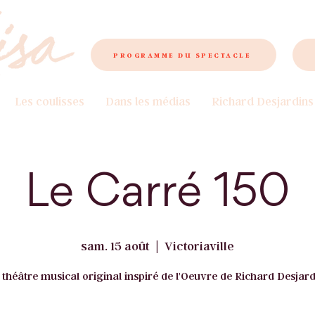
PROGRAMME DU SPECTACLE
Les coulisses
Dans les médias
Richard Desjardins
Le Carré 150
sam. 15 août
  |  
Victoriaville
 théâtre musical original inspiré de l'Oeuvre de Richard Desjard