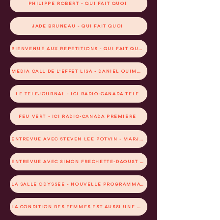
PHILIPPE ROBERT - QUI FAIT QUOI
JADE BRUNEAU - QUI FAIT QUOI
BIENVENUE AUX RÉPÉTITIONS - QUI FAIT QUOI
MÉDIA CALL DE L'EFFET LISA - DANIEL OUIMET - LES ARTSZE
LE TÉLÉJOURNAL - ICI RADIO-CANADA TÉLÉ
FEU VERT - ICI RADIO-CANADA PREMIÈRE
ENTREVUE AVEC STEVEN LEE POTVIN - MARJOLAINE SIMARD - 7 JOURS
ENTREVUE AVEC SIMON FRÉCHETTE-DAOUST - MARIO BOULIANNE - LE DROIT
LA SALLE ODYSSÉE - NOUVELLE PROGRAMMATION - MARIO BOULIANNE - LE DROIT
LA CONDITION DES FEMMES EST AUSSI UNE AFFAIRE D'HOMMES - JADE B. - LE DEVOIR