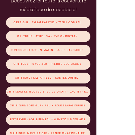
Découvrez ici toute la couverture
médiatique du spectacle!
CRITIQUE : THÉÂTRALITÉS - YANIK COMEAU
CRITIQUE : ATUVU.CA - ÈVE CHRISTIAN
CRITIQUE: TOUT UN MATIN - JULIE LAROUCHE
CRITIQUE: REVUE JEU - PIERRE-LUC GAGNÉ
CRITIQUE : LES ARTSZÉ - DANIEL OUIMET
CRITIQUE: LE NOUVELISTE / LE DROIT - JACINTHE LAFRANCE
CRITIQUE: SORS-TU? - FÉLIX ROUSSEAU-GIGUÈRE
ENTREVUE JADE BRUNEAU - WINSTON MCQUADE
CRITIQUE: MEVE ET CIE - RENÉE CHARPENTIER