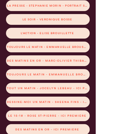
LA PRESSE - STÉPHANIE MORIN - PORTRAIT STEVEN LEE POTVIN
LE SOIR - VÉRONIQUE BOSSÉ
L'ACTION - ELISE BROUILLETTE
TOUJOURS LE MATIN - EMMANUELLE BROUSSEAU - ICI PREMIÈRE
DES MATINS EN OR - MARC-OLIVIER THIBAULT - ICI PREMIÈRE
TOUJOURS LE MATIN - EMMANUELLE BROUSSEAU - ICI PREMIÈRE
TOUT UN MATIN - JOCELYN LEBEAU - ICI PREMIÈRE
DESSINE-MOI UN MATIN - SHEENA FINS - ICI PREMIÈRE
LE 15-18 - ROSE ST-PIERRE - ICI PREMIÈRE
DES MATINS EN OR - ICI PREMIÈRE