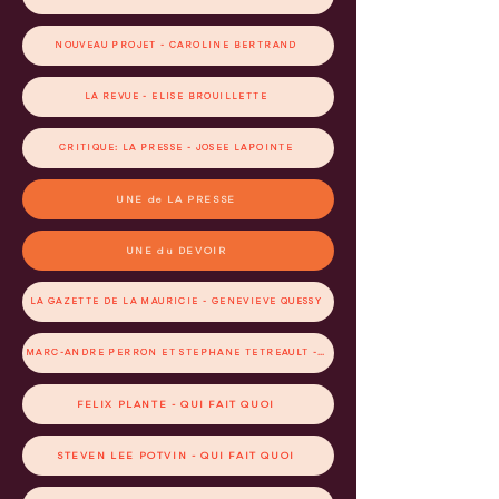
NOUVEAU PROJET - CAROLINE BERTRAND
LA REVUE - ELISE BROUILLETTE
CRITIQUE: LA PRESSE - JOSÉE LAPOINTE
UNE de LA PRESSE
UNE du DEVOIR
LA GAZETTE DE LA MAURICIE - GENEVIÈVE QUESSY
MARC-ANDRÉ PERRON ET STÉPHANE TÉTREAULT - QUI FAIT QUOI
FÉLIX PLANTE - QUI FAIT QUOI
STEVEN LEE POTVIN - QUI FAIT QUOI