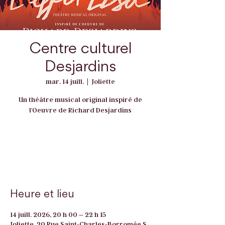
Centre culturel
Desjardins
mar. 14 juill.
  |  
Joliette
Un théâtre musical original inspiré de
l'Oeuvre de Richard Desjardins
Les inscriptions sont closes
Voir d'autres événements
Heure et lieu
14 juill. 2026, 20 h 00 – 22 h 15
Joliette, 20 Rue Saint-Charles-Borromée S,